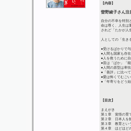
【内容】
曽野綾子さん注
自分の不幸を特別
命は尊く、人生は
されど「たかが人
人としての「生き
●受けるばかりで
●人間も国家も存
●人を救うために
●昔は「ばか」「
●人間の原型は卑
●「善評」に比べ
●愛は怖くてむご
●「年寄りをどう
【目次】
まえがき
第１章 覚悟の育
第２章 日本人を
第３章 教育とい
第４章 ほどほど