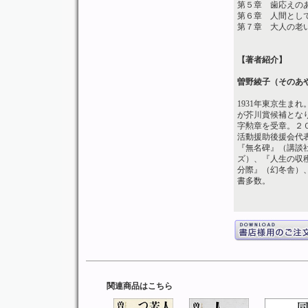
第５章 歯応えの
第６章 人間とし
第７章 大人の老
【著者紹介】
曽野綾子（そのあ
1931年東京生ま
が芥川賞候補とな
字勲章を受章。２
活動援助後援会代
『無名碑』（講談
ズ）、『人生の収
分際』（幻冬舎）
書多数。
関連商品はこちら