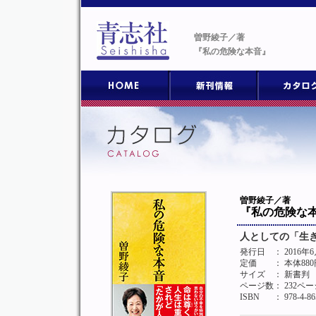
曽野綾子／著
『私の危険な本音』
曽野綾子／著
『私の危険な
人としての「生
発行日
： 2016年
定価
： 本体88
サイズ
： 新書判
ページ数
： 232ペー
ISBN
： 978-4-86