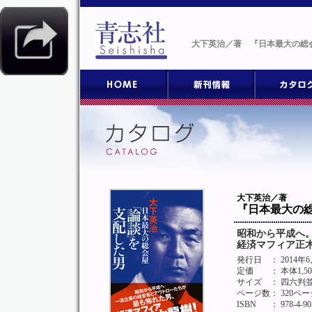
大下英治／著 『日本最大の総
大下英治／著
『日本最大の
昭和から平成へ
経済マフィア正
発行日
： 2014年
定価
： 本体1,5
サイズ
： 四六判
ページ数
： 320ペー
ISBN
： 978-4-90