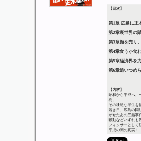
【目次】
第1章 広島に
第2章裏世界の
第3章顔を売り
第4章食うか食
第5章経済界を
第6章追いつめ
【内容】
昭和から平成へ。
樹。
その壮絶な半生を
若き日、広島の岡
がせたあの三越事
騒動などいずれも
フィクサーとして
平成の闇の真実！