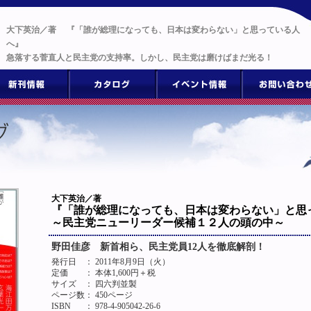
大下英治／著 『「誰が総理になっても、日本は変わらない」と思っている人
へ』
急落する菅直人と民主党の支持率。しかし、民主党は磨けばまだ光る！
大下英治／著
『「誰が総理になっても、日本は変わらない」と思
～民主党ニューリーダー候補１２人の頭の中～
野田佳彦 新首相ら、民主党員12人を徹底解剖！
発行日
： 2011年8月9日（火）
定価
： 本体1,600円＋税
サイズ
： 四六判並製
ページ数
： 450ページ
ISBN
： 978-4-905042-26-6