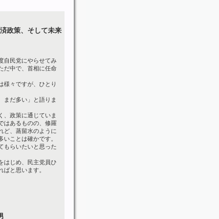
済政策、そして未来
度自民党にやらせてみ
ただ中で、首相に任命
は様々ですが、ひとり
、まだ多い」と語りま
く、政策に通じていま
ではあるものの、修羅
れど、蒸留水のように
多いことは確かです。
てもらいたいと思った
をはじめ、民主党員ひ
ればと思います。
男