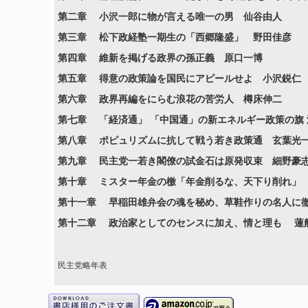
第二章 小沢一郎に物が言える唯一の男 仙谷由人
第三章 松下政経塾一期生の「西郷隆盛」 野田佳彦
第四章 維新を掲げる政界の孫正義 原口一博
第五章 得意の政策論を国民にアピールせよ 小沢鋭仁
第六章 政界再編をにらむ浪花の苦労人 樽床伸二
第七章 「経済通」 「中国通」の新エネルギー政策の旗 
第八章 ポピュリズムに抗して戦う若き政策通 玄葉光
第九章 民主党一若き閣僚の試金石は原発収束 細野豪
第十章 ミスター年金の檄「年金削るな、天下り削れ」
第十一章 早稲田雄弁会の魂を秘め、草鞋作りの名人に
第十二章 政治家としてのセンスに加え、情と理も 蓮
民主党略年表