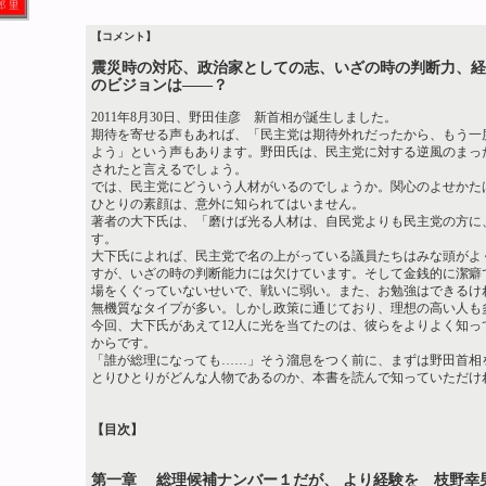
【コメント】
震災時の対応、政治家としての志、いざの時の判断力、経
のビジョンは――？
2011年8月30日、野田佳彦 新首相が誕生しました。
期待を寄せる声もあれば、「民主党は期待外れだったから、もう一
よう」という声もあります。野田氏は、民主党に対する逆風のまっ
されたと言えるでしょう。
では、民主党にどういう人材がいるのでしょうか。関心のよせかた
ひとりの素顔は、意外に知られてはいません。
著者の大下氏は、「磨けば光る人材は、自民党よりも民主党の方に
す。
大下氏によれば、民主党で名の上がっている議員たちはみな頭がよ
すが、いざの時の判断能力には欠けています。そして金銭的に潔癖
場をくぐっていないせいで、戦いに弱い。また、お勉強はできるけ
無機質なタイプが多い。しかし政策に通じており、理想の高い人も
今回、大下氏があえて12人に光を当てたのは、彼らをよりよく知っ
からです。
「誰が総理になっても……」そう溜息をつく前に、まずは野田首相
とりひとりがどんな人物であるのか、本書を読んで知っていただけ
【目次】
第一章 総理候補ナンバー１だが、 より経験を 枝野幸