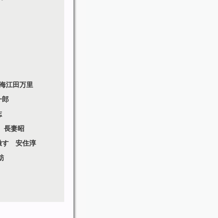
海江田万里
一郎
志
 長妻昭
徹す 安住淳
舫