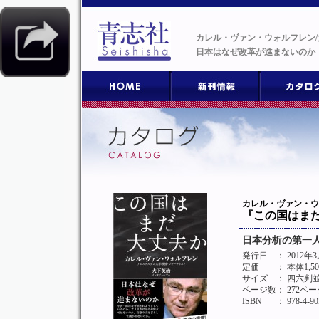
カレル・ヴァン・ウォルフレン/
日本はなぜ改革が進まないのか
カレル・ヴァン・ウ
『この国はま
日本分析の第一
発行日
： 2012
定価
： 本体1,5
サイズ
： 四六判
ページ数
： 272ペー
ISBN
： 978-4-90