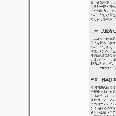
田中角栄登場によ
小泉純一郎と官僚
自分の能力を実際
小沢一郎は改革を
寄り合う族議員・
二章 支配者た
エネルギー政策問
国政を握る「事務
小沢一郎が唱える
問題となっている
沖縄基地問題の責
いまのアメリカは
TPPは世界の権
アメリカ政府が日
三章 日本は壊
靖国問題の解決策
消費税を上げる必
日本が失ってしま
雑種的メディアの
この国のメディア
少子高齢化の根幹
新しい金融システ