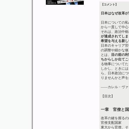
【コメント】
日本はなぜ改革が
日本についての私
から一貫して中心
それは、政治中枢
が達成されてしま
希望を与える新し
日本のキャリア官
の調整や細かな修
とは、
目の前の利
ちからしか出てこ
る物事についてた
しかし、ときには
ら、日本政治につ
りませんかと声を
――カレル・ヴァ
【目次】
一章 官僚と国
改革の鍵を握るの
官僚支配国家
東大から官僚、そ