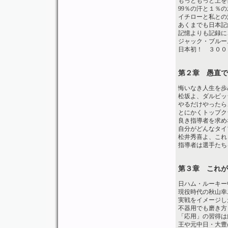
もっともっと上を
99％の汗と１％
イチローと私との
あくまでも日本記
記憶よりも記録に
ジャック・ブルー
日本初！ ３００
第２章 愚直で
悔いなき人生を歩
松坂よ、ダルビッ
やるだけやったら
とにかくトップク
良き指導者を求め
自分がどんなタイ
松井秀喜よ、これ
指導者は選手たち
第３章 これが
日ハム・ルーキー
現役時代の秋山幸
実戦をイメージし
不器用でも磨き方
「応用」の習得は
王や元中日・大豊