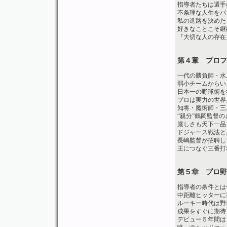
指導者たちは選手
不条理な人生をバ
私の進路を決めた
好きなことこそ継
『大切な人の存在
第４章 プロフ
一代の勝負師・水
弱小チームからい
日本一の野球術を
プロは実力の世界
知将・魔術師・三
“親分”鶴岡監督
厳しさも天下一品
ドジャース戦法と
長嶋監督が招聘し
王につなぐ三番打
第５章 プロ野
指導者の条件とは
中距離ヒッターに
ルーキー時代は野
成果をすぐに期待
デビュー５年間は