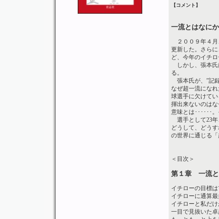
【コメント】
一流とはなにか
２００９年４月、
更新した。さらに
ど、今年のイチロ
しかし、張本氏
る。
張本氏が、”記録
なぜ超一流になれ
球選手に欠けてい
揮出来ないのはな
意味とは･････
選手として23年
どうして、どうす
の世界に通じる「
＜目次＞
第１章 一流と
イチローの目標は
イチローに通算最
イチローと私だけ
一目で見抜いた卓