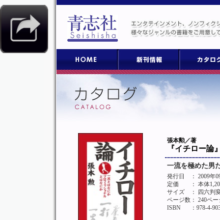
張本勲／著
『イチロー論
一流を極めた男
発行日
： 2009年
定価
： 本体1,2
サイズ
： 四六判
ページ数
： 240ペー
ISBN
：978-4-903