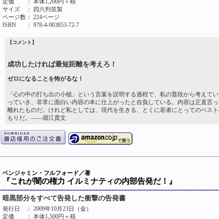
定価
： 本体1,200円＋税
サイズ
： 四六判並製
ページ数
： 224ページ
ISBN
： 978-4-903853-72-7
【コメント】
成功したければ最短距離を考えろ！
ゼロになることを怖がるな！
「心の中の打ち出の小槌」という言葉を説明する過程で、私の普段から考えてい
っていき、非常に面白い内容の本に仕上がったと自負している。内容は正直言っ
離れたものだ。けれど私としては、現代を生きる、とくに若者にとってのベスト
もりだ。――堀江貴文
ベンジャミン・フルフォード／著
『これが闇の権力 イルミナティの内部告発だ！』
暗黒部分をすべて告発した衝撃の告発書
発行日
： 2009年10月23日（金）
定価
： 本体1,500円＋税