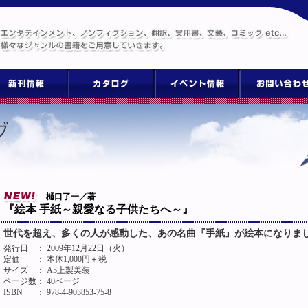
樋口了一／著
『絵本 手紙～親愛なる子供たちへ～』
世代を超え、多くの人が感動した、あの名曲『手紙』が絵本になりま
発行日
： 2009年12月22日（火）
定価
： 本体1,000円＋税
サイズ
： A5上製美装
ページ数
： 40ページ
ISBN
： 978-4-903853-75-8