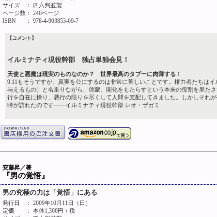
サイズ
： 四六判並製
ページ数
： 240ページ
ISBN
： 978-4-903853-69-7
【コメント】
イルミナティ現役幹部 独占単独会見！
天使と悪魔は現実のものなのか？ 世界最高のタブーに肉薄する！
9.11もそうですが、真実を公にするのは非常に苦しいことです。権力者たちはイ
与えるもの）と名乗りながら、啓蒙、開化をもたらすという本来の役割を果たさ
行を自在に操り、悪行の限りを尽くして人間を支配してきました。しかしそれが
時が訪れたのです――イルミナティ現役幹部 レオ・ザガミ
安藤昇／著
『男の覚悟』
男の究極の力は「覚悟」にある
発行日
： 2009年10月11日（日）
定価
： 本体1,300円＋税