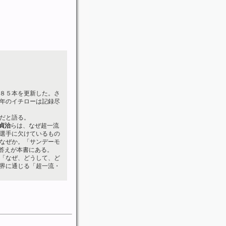
８５本を更新した。さ
年のイチローは記録尽
だと語る。
貞治
らは、なぜ超一流
選手に欠けているもの
なぜか。「サンデーモ
の答えが本書にある。
、「なぜ、どうして、ど
界に通じる「超一流・