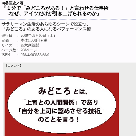
向谷匡史／著
『１分で「みどころがある！」と言わせる仕事術
-なぜ、アイツだけが引き上げられるのか』
サラリーマン生活のあらゆるシーンで役立つ、
「みどころ」のある人になるパフォーマンス術
発行日
： 2009年09月05日（土）
定価
： 本体1,300円＋税
サイズ
： 四六判並製
ページ数
： 208ページ
ISBN
： 978-4-903853-68-0
【コメント】