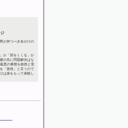
ージ
男が持つべき命がけの
」か「胆をくくる」か
避の先に問題解決はな
。最悪の事態を敢然と受
を「覚悟」と言うので
けは身をもって体験し