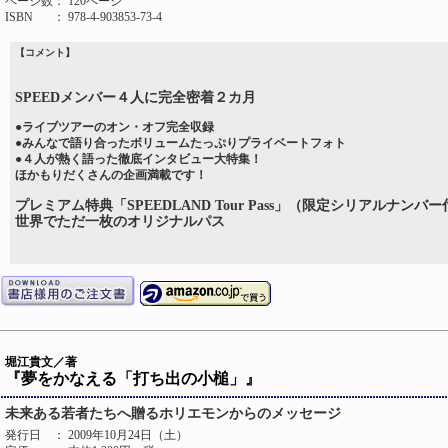
ページ数
： 120ページ
ISBN
： 978-4-903853-73-4
【コメント】
SPEEDメンバー４人に完全密着２カ月
●ライブツアーのオン・オフ完全収録
●みんなで語り合ったボリュームたっぷりプライベートフォト
●４人が熱く語った徹底インタビュー大特集！
ほかもりだくさんの企画満載です！
プレミアム特典「SPEEDLAND Tour Pass」（限定シリアルナンバ
世界でただ一枚のオリジナルパス
堀江貴文／著
『夢をかなえる「打ち出の小槌」』
未来ある若者たちへ贈るホリエモンからのメッセージ
発行日
： 2009年10月24日（土）