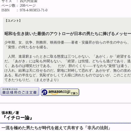
サイズ
： 四六判並製
ページ数
： 208ページ
ISBN
： 978-4-903853-71-0
【コメント】
昭和を生き抜いた最後のアウトローが日本の男たちに捧げるメッセ
少年期、女、抗争、刑務所、映画俳優――著者・安藤昇が自らの半生の中から、
「覚悟」の何たるかを綴る。
人間、進退窮まったときに取る態度は三つしかない。「あがく」か「絶望する
だ。「あがき」には恥も外聞もない。「絶望」は怯懦。どちらも逃げであり、逃
く、あるのは嘲笑だけである。 だが、胆のくくり――すなわち“覚悟”は違う
け入れ、結果は天に任せるのだ。窮地に対峙して恐れず、あがかず、無心の攻め
ある。私の半生など、気恥ずかしくて人様に誇れたものではないが、このことだ
てきたつもりだ。（まえがきより）
張本勲／著
『イチロー論』
一流を極めた男たちが時代を超えて共有する「非凡の法則」