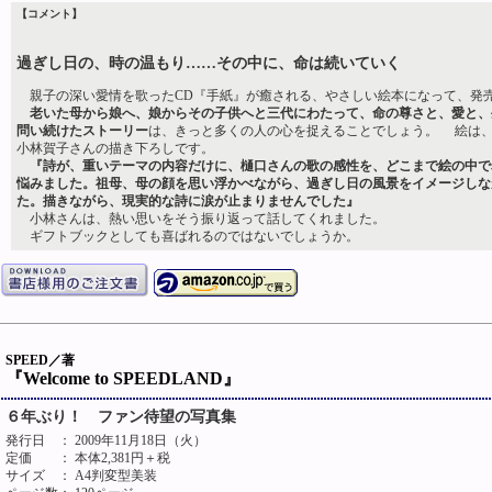
【コメント】
過ぎし日の、時の温もり……その中に、命は続いていく
親子の深い愛情を歌ったCD『手紙』が癒される、やさしい絵本になって、発
老いた母から娘へ、娘からその子供へと三代にわたって、命の尊さと、愛と、
問い続けたストーリー
は、きっと多くの人の心を捉えることでしょう。 絵は
小林賀子さんの描き下ろしです。
『詩が、重いテーマの内容だけに、樋口さんの歌の感性を、どこまで絵の中で
悩みました。祖母、母の顔を思い浮かべながら、過ぎし日の風景をイメージしな
た。描きながら、現実的な詩に涙が止まりませんでした』
小林さんは、熱い思いをそう振り返って話してくれました。
ギフトブックとしても喜ばれるのではないでしょうか。
SPEED／著
『Welcome to SPEEDLAND』
６年ぶり！ ファン待望の写真集
発行日
： 2009年11月18日（火）
定価
： 本体2,381円＋税
サイズ
： A4判変型美装