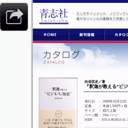
向谷匡史／著
『釈迦が教える“ビジ
発行日
： 2008年10月25
定価
： 本体1,300円＋税
サイズ
： 四六上製
ページ数
： 194ページ
ISBN
：978-4-903853-41-