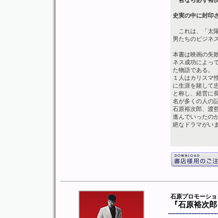
「哲なら必ず裕
史実の中に封印
これは、「太陽
男たちのビジネ
本書は映画の失
ネス成功によっ
た物語である。
１人はカリスマ
に生涯を賭して
と称し、経営に
名が多くの人の
石原裕次郎、渡
進んでいったの
絶なドラマがい
石原プロモーシ
『石原裕次郎