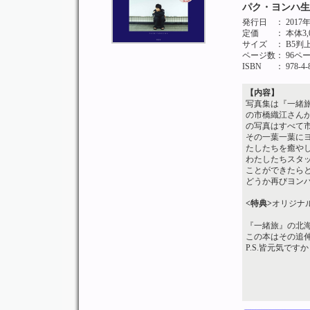
パク・ヨンハ生
発行日
： 201
定価
： 本体3
サイズ
： B5判
ページ数
： 96
ISBN
： 978-4-
【内容】
写真集は『一緒旅』
の市橋織江さん
の写真はすべて
その一葉一葉に
たしたちを癒や
わたしたちスタッ
ことができたら
どうか再びヨン
<特典>
オリジナ
『一緒旅』の北
この本はその追
P.S.皆元気です
市