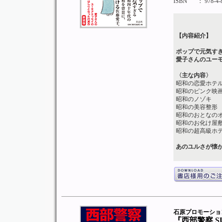
ISBN
： 978-4-
【内容紹介】
ポップで元気す
愛子さんのユー
〈主な内容〉
昭和の恋愛ホテ
昭和のピンク映
昭和のノゾキ
昭和の美容整形
昭和のおとなの
昭和のお化け屋
昭和の超高級ホ
あのユルさが懐
石原プロモーシ
『西部警察 SU