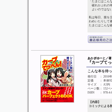
「たまにはこん
破れかぶれの幸
よいのではない
私は毎日、腹を
わめいたりして
たまにはこんな
あかぎゆーと／
『カープてっ
こんな本を待っ
発行日
： 2016
定価
： 本体9
サイズ
： A5判
ページ数
： 152
ISBN
： 978-4-
【内容】
コミックによる