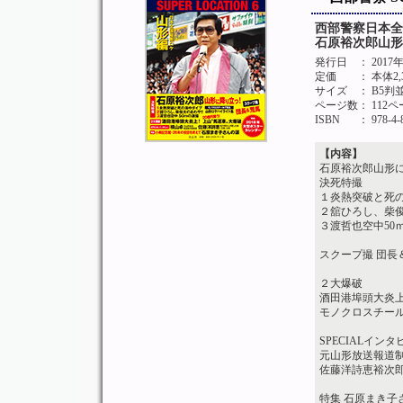
西部警察日本全
石原裕次郎山形
発行日
： 201
定価
： 本体2
サイズ
： B5判
ページ数
： 112
ISBN
： 978-4-
【内容】
石原裕次郎山形
決死特撮
１炎熱突破と死
２舘ひろし、柴俊
３渡哲也空中50
スクープ撮 団長
２大爆破
酒田港埠頭大炎上
モノクロスチー
SPECIALイン
元山形放送報道
佐藤洋詩恵裕次
特集 石原まき子