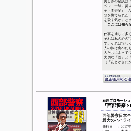
美しさの秘訣は
ペレ 一緒に焚
子（李香蘭） 
頭を撫でられた
を殺す気か」と
「ここには知ら
仕事を通して多
それは私の心の
す。それは惜し
人の体は食べた
人たちによって
大切な「義」と
（「あとがきに
石原プロモーシ
『西部警察 S
西部警察日本全
最大のハイライ
発行日
： 201