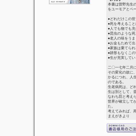
本書は曽野先生
をユーモアとペ
●どれだけこの
●死を考えるこ
●人でも物でも
●昆虫のような死
●老人の味をうま
●お金もためて
●家族は棄てら
●跡形もなくこ
●生が充実してい
二〇一七年二月
その変化の故に
かるにつれ、人
のである。
生老病死は、ど
生は別として、
なわち罰と考え
世界が確立して
た。
考えてみれば、
まえがきより