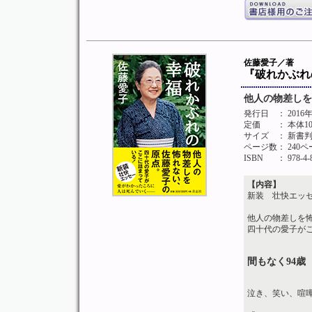
佐藤愛子／著
『破れかぶれ
他人の物差しを
発行日
： 201
定価
： 本体1
サイズ
： 新書
ページ数
： 240
ISBN
： 978-4-
【内容】
新装 壮快エッ
他人の物差しを
四十代の愛子が
間もなく94歳
泣き、笑い、喧