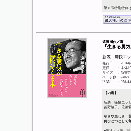
第６号特別特典は2
遠藤周作／著
『生きる勇気
新装 痛快エッ
発行日
： 2016
定価
： 本体1
サイズ
： 新書
ページ数
： 240
ISBN
： 978-4-
【内容】
新装 痛快エッ
曽野綾子、佐藤
弱さや哀しさ 
何ひとつとして
●生活と人生は違