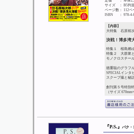
定価
： 本体2
サイズ
： B5判
ページ数
： 112
ISBN
： 978-4-
【内容】
大特集 石原裕次
決戦！博多湾
特集１ 桜島燃ゆ
特集２ 大群衆
モノクロスチー
徳重聡のグラフル
SPECIALイ
スクープ撮と秘
創刊第５号特別特
（サイズ 670mm
『P.S.』
パク・