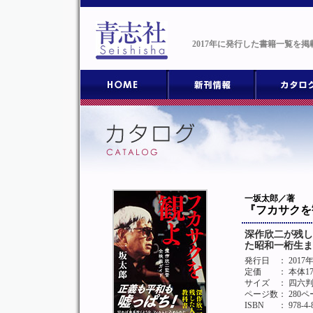
2017年に発行した書籍一覧を
一坂太郎／著
『フカサクを
深作欣二が残し
た昭和一桁生ま
発行日
： 2017
定価
： 本体1
サイズ
： 四六
ページ数
： 280
ISBN
： 978-4-