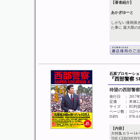
【著者紹介】
あかぎゆーと
しがない漫画描き
た事に 最大限の
石原プロモーシ
『西部警察 S
待望の西部警察
発行日
： 201
定価
： 本体2
サイズ
： B5判
ページ数
： 112
ISBN
： 978-4-
【内容】
大特集カラー14
THE CEREMONY