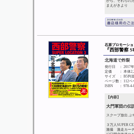
から、それらの
まえがきより
石原プロモーシ
『西部警察 SU
北海道で炸裂 
発行日
： 201
定価
： 本体2
サイズ
： B5判
ページ数
： 112
ISBN
： 978-4-
【内容】
大門軍団の伝
スクープ放出 ぶ
３万人SUPER C
激撮 激走カー