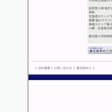
13日間北海道
好評第３弾 地
局長
北海道ロケハイ
徳重 聡のグラフ
発掘スクープ撮 
小樽・石原裕次
創刊第３号特別
｜
会社概要
｜
お問い合わせ
｜
書店様向け
｜