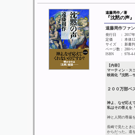
遠藤周作／著
『沈黙の声』
遠藤周作ファン
発行日
： 2017
定価
： 本体1
サイズ
： 新書
ページ数
： 280
ISBN
： 978-4-
【内容】
マーティン・ス
映画化『沈黙―
２００万部ベ
神よ、なぜ応え
私はその答えを
神と人間の尊厳
長崎で見たとき
からだった。道