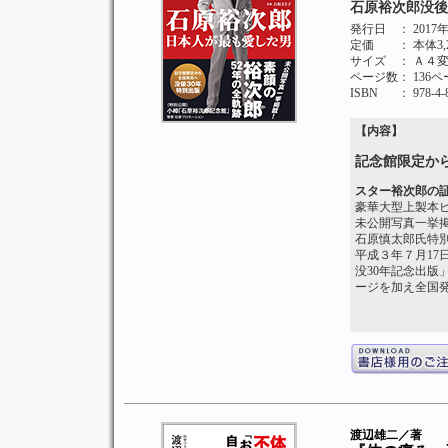
石原裕次郎没後
発行日
： 201
定価
： 本体3
サイズ
： Ａ４
ページ数
： 136
ISBN
： 978-4-
【内容】
記念館限定か
スター裕次郎の
豪華大型上製本ビジ
未公開写真一挙掲
石原慎太郎氏特
平成３年７月1
没30年記念出
ージを加え全国
渡辺雄二／著