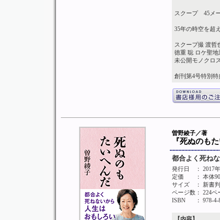
スクープ 45メ
35年の時空を超
スクープ撮 渡哲
徳重 聡 ロケ聖
未公開モノクロ
創刊第4号特別
曽野綾子／著
『死ぬのもた
都合よく死ねな
発行日
： 2017
定価
： 本体9
サイズ
： 新書
ページ数
： 224
ISBN
： 978-4-
【内容】