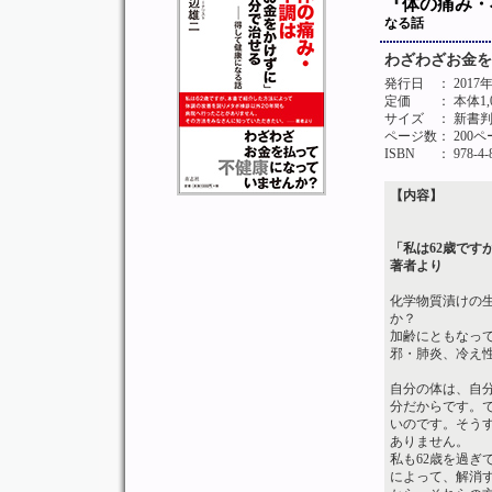
『体の痛み・
なる話
わざわざお金を
発行日
： 2017
定価
： 本体1
サイズ
： 新書
ページ数
： 200
ISBN
： 978-4-
【内容】
「私は62歳です
著者より
化学物質漬けの
か？
加齢にともなっ
邪・肺炎、冷え
自分の体は、自
分だからです。
いのです。そう
ありません。
私も62歳を過
によって、解消