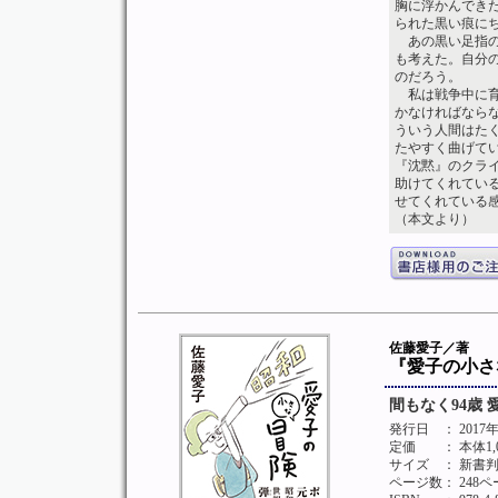
胸に浮かんでき
られた黒い痕に
あの黒い足指の
も考えた。自分
のだろう。
私は戦争中に育
かなければなら
ういう人間はた
たやすく曲げて
『沈黙』のクラ
助けてくれてい
せてくれている
（本文より）
佐藤愛子／著
『愛子の小さ
間もなく94歳
発行日
： 2017
定価
： 本体1
サイズ
： 新書
ページ数
： 248