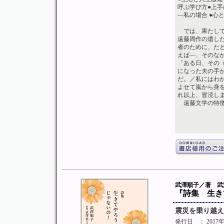
呼ぶ学び方●上手
―私の場合 ●心
では、果たして
遠藤周作の遺し
者のために、たと
えば―、そのな
「ある日、その
になった夫の手
だ。／私にはわ
よせて嵐から身
れ以上、冒涜し
遠藤文学の特徴
――
武澤順子／著 武
『詩集 生き
震災を乗り越え
発行日
： 2017