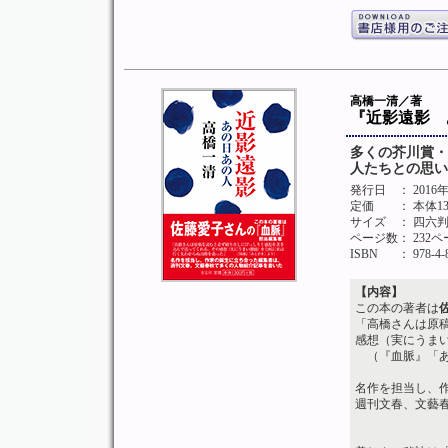
高橋一清／著
『近影遠影 
多くの芥川賞・
人たちとの思い
発行日
： 201
定価
： 本体1
サイズ
： 四六
ページ数
： 232
ISBN
： 978-4-
【内容】
この本の著者は
「高橋さんは原
感想（実にうま
（『血脈』「あ
名作を担当し、
週刊文春、文藝