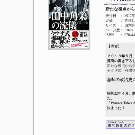
新たな視点から
発行日
： 201
定価
： 本体1
サイズ
： 四六
ページ数
： 336
ISBN
： 978-4-
【内容】
２０１８年５月
渾身の書き下ろ
新たな視点から
ヤクザ式「権謀
忘却の政治史
昭和22年４月
た。
「Winner T
決まった！