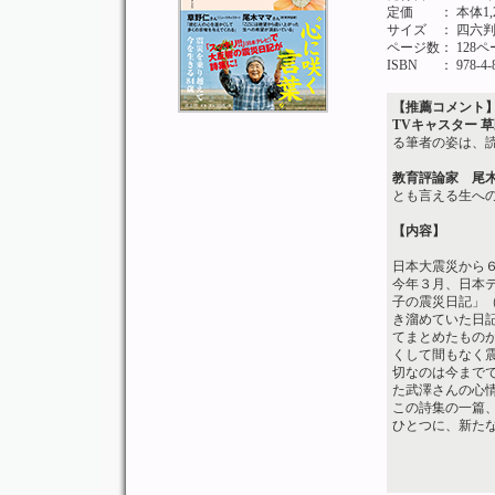
定価
： 本体1
サイズ
： 四六
ページ数
： 128
ISBN
： 978-4-
【推薦コメント
TVキャスター 
る筆者の姿は、
教育評論家 尾
とも言える生へ
【内容】
日本大震災から
今年３月、日本テ
子の震災日記」
き溜めていた日
てまとめたものが
くして間もなく
切なのは今まで
た武澤さんの心
この詩集の一篇
ひとつに、新た