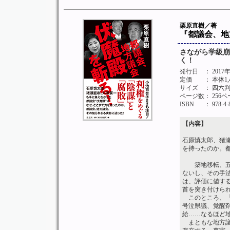
栗原直樹／著
『都議会、地
さながら学級崩
く！
発行日
： 2017
定価
： 本体1
サイズ
： 四六
ページ数
： 256
ISBN
： 978-4-
【内容】
石原慎太郎、猪
を持ったのか。
築地移転、五輪
ないし、その手
は、評価に値す
首を突き付けら
このところ、「
号泣県議、覚醒
給……なるほど地
まともな地方議