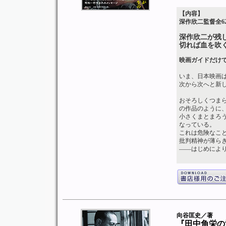
【内容】
深作欣二監督全6
深作欣二が残
切れば血を吹
映画ガイドだけ
いま、日本映画
次から次へと新
おそろしくつま
の作品のように
小さくまとまろ
なっている。
これは危険なこ
批判精神が薄ら
――はじめによ
向谷匡史／著
『田中角栄の