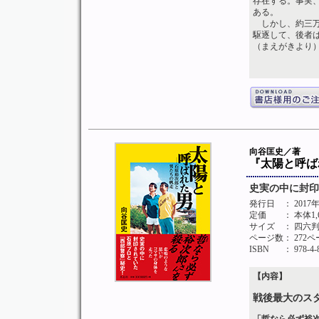
存在する。事実
ある。
しかし、約三万
駆逐して、後者
（まえがきより
向谷匡史／著
『太陽と呼ば
史実の中に封印
発行日
： 201
定価
： 本体1
サイズ
： 四六
ページ数
： 272
ISBN
： 978-4-
【内容】
戦後最大のス