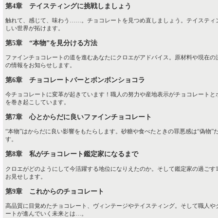
第4章 テイスティングに挑戦しましょう
触れて、感じて、味わう……。チョコレートを見つめ直しましょう。テイスティ
しい世界が拓けます。
第5章 “本物”を見分ける方法
ファインチョコレートの道を進むあなたにクロエがアドバイス。原材料や現在の
の情報をお知らせします。
第6章 チョコレートバーとボンボンショコラ
今チョコレートに変革が起きています！職人の努力や産地表示がチョコレートと
を巻き起こしています。
第7章 心とからだに良いファインチョコレート
“本物”はからだに良い影響をもたらします。砂糖や食べたときの罪悪感は“偽物”
す。
第8章 私がチョコレート鑑定家になるまで
クロエがどのようにして今活躍する地位になりえたのか。そして鑑定家の過ごす
お見せします。
第9章 これからのチョコレート
高品質に目覚めたチョコレート、ヴィンテージやテイスティング。そして職人や
ートが進んでいく未来とは…。