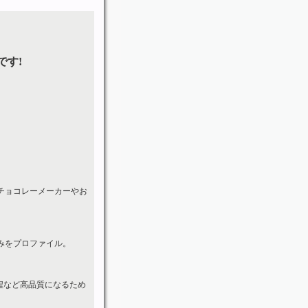
です!
チョコレーメーカーやお
みをプロファイル。
程など高品質になるため