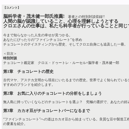
【コメント】
脳科学者・茂木健一郎氏推薦!
著者との特別対談収録!!
人間の脳が認識していること、心理を理解しようとする
クロエさんの仕事は、私たち科学者が行っていることと同じ
今まで知らなかった人生の幸せが見つかる。
あなたにぴったりの“ファインチョコレート”を求め
チョコレートのテイスティングから歴史、そしてクロエ自身にも追及した一冊。
＜目次＞
特別対談
チョコレート鑑定家 クロエ・ドゥートレ・ルーセル×脳学者・茂木健一郎
第1章 チョコレートの歴史
古代マヤ、アステカ文明から現在にいたるまでの歴史。世界でよく知られている
すすめのブランドを紹介します。
第2章 お気に入りのチョコレートの分析をしましょう
無人島に持っていくならどのチョコレートを選ぶ？ 究極の選択で、あなたの好
第3章 カカオ豆がチョコレートバーになるまで
“ファインチョコレート”への道はカカオ豆から始まっている。良質な豆や製造工
の要素を紹介。