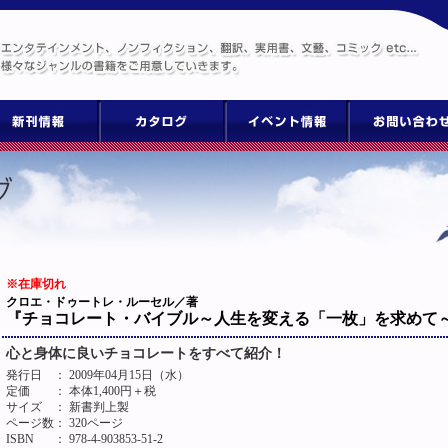
※在庫切れ
クロエ・ドゥートレ・ルーセル／著
『チョコレート・バイブル～人生を変える「一枚」を求めて
心と身体に良いチョコレートをすべて紹介！
発行日
： 2009年04月15日（水）
定価
： 本体1,400円＋税
サイズ
： 新書判上製
ページ数
： 320ページ
ISBN
： 978-4-903853-51-2