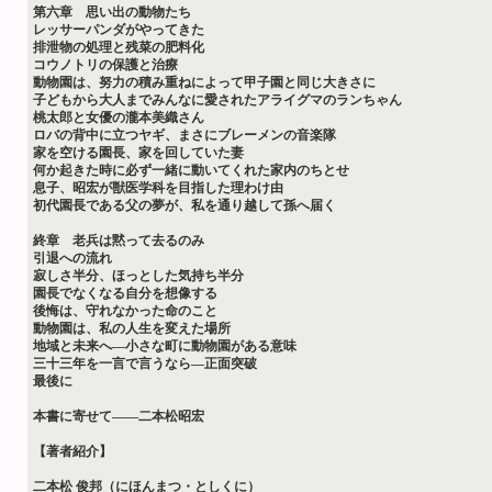
第六章 思い出の動物たち
レッサーパンダがやってきた
排泄物の処理と残菜の肥料化
コウノトリの保護と治療
動物園は、努力の積み重ねによって甲子園と同じ大きさに
子どもから大人までみんなに愛されたアライグマのランちゃん
桃太郎と女優の瀧本美織さん
ロバの背中に立つヤギ、まさにブレーメンの音楽隊
家を空ける園長、家を回していた妻
何か起きた時に必ず一緒に動いてくれた家内のちとせ
息子、昭宏が獣医学科を目指した理わけ由
初代園長である父の夢が、私を通り越して孫へ届く
終章 老兵は黙って去るのみ
引退への流れ
寂しさ半分、ほっとした気持ち半分
園長でなくなる自分を想像する
後悔は、守れなかった命のこと
動物園は、私の人生を変えた場所
地域と未来へ―小さな町に動物園がある意味
三十三年を一言で言うなら―正面突破
最後に
本書に寄せて――二本松昭宏
【著者紹介】
二本松 俊邦（にほんまつ・としくに）