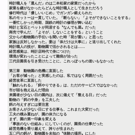
時計職人を「選んだ」のは二本松家の家業だったから
家業を継がなかったらどんな時計職人として生きただろう
修行時代は「優しいいじめ」でガンガン鍛えられた
私のモットーは一貫していた。「断らない」「よそができないことをする」
一番忙しかった時期、国鉄の時計の修理が舞い込む
時計と宝石とペットが同居する〝なんでも屋〟だった
商売で学んだ、「よそが、しないことをする」ということ
父からの動物園の手伝いを聞いた時「荷が重い」と思った
家族は反対しなかった。妻は「体だけは大事に」と送り出してくれた
時計職人の技が、動物園で活かされるとは……
経営感覚は、時計店時代で身につけた
環境が変わったことによって難病が治った
三代目園長を引き受けたことに、これっぽっちの迷いもなかった
第三章 動物園の危機に直面した
「お客が減った」と実感したのは、私ではなく周囲だった
経営改革に直面した
「触れられる」「餌やりできる」は、ただのサービスではなかった
市が頭を抱え込んだ理由
来園者が少ない日の園内は、次に備えて「整える日」だった
動物の「餌の中身」を工夫した
餌の与えすぎには要注意
お客さんが少ない日にする仕事も、これまた大変だった
工夫の積み重ねが、園の体力になる
まず、園の第一印象を変える
「事故のない仕組み」にしていくのが、園長の仕事だった
経営危機を乗り越えて、誇りが生まれた
五〇円の餌が、動物園を未知の〝体験の場所〟にした