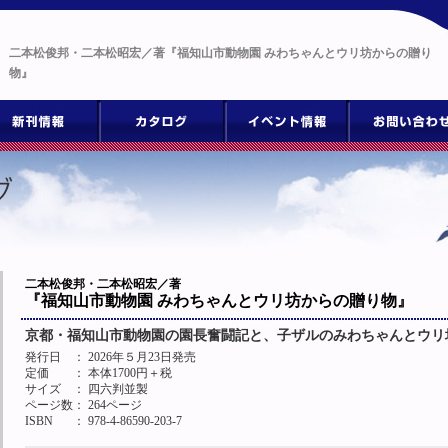
二本松俊邦・二本松昭宏／著『福知山市動物園 みわちゃんとウリ坊からの贈り
物』
二本松俊邦・二本松昭宏／著
『福知山市動物園 みわちゃんとウリ坊からの贈り物』
京都・福知山市動物園の園長奮闘記と、子ザルのみわちゃんとウリ
発行日
： 2026年５月23日発売
定価
： 本体1700円＋税
サイズ
： 四六判並製
ページ数
： 264ページ
ISBN
： 978-4-86590-203-7