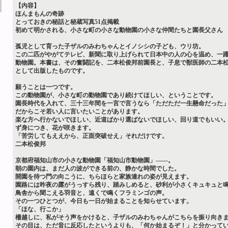
【内容】
ほんまもんの奇跡
とっておきの秘話と秘蔵写真51点掲載
初めて明かされる、小さな町の小さな動物園の小さな仲間たちと園長父さん
孤児として育った子ザルのみわちゃんとイノシシの子ども、ウリ坊。
この二匹がやがてテレビ、新聞に取り上げられて日本中の人の心を温め、一
動物園。本書は、その奮闘記を、二本松俊邦前園長と、子息で獣医師の二本
として出版したものです。
願うことは一つです。
この動物園が、小さな町の動物園であり続けてほしい、ということです。
園長時代を入れて、三十三年間を一言で言うなら「ただただ一生懸命だった
だからこそ若い人に言いたいことがあります。
楽な方へ行かないでほしい、近道ばかり選ばないでほしい、回り道でもいい
ず身につき、花が咲きます。
「苦労してもええから、正面突破せえ」それだけです。
二本松俊邦
京都府福知山市の小さな動物園「福知山市動物園」――。
朝の園内は、まだ人の波ができる前の、静かな時間でした。
開園を待つ門の向こうに、ちらほらと家族連れの姿が見えます。
園路には昨夜の露がうっすら残り、踏みしめると、砂利が小さくキュキュと
鳥舎から聞こえる羽音と、遠くで鳴くフラミンゴの声。
その一つひとつが、今日も一日が始まることを知らせています。
「ほな、行こか」
柵越しに、私がそう声をかけると、子ザルのみわちゃんがこちらを振り向き
その目は、ただ音に反応したというよりも、「何か始まるぞ！」と分かって