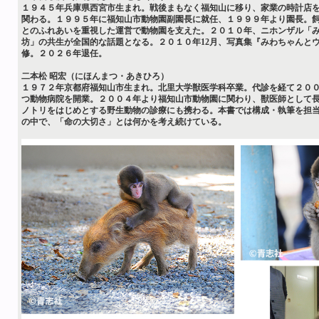
１９４５年兵庫県西宮市生まれ。戦後まもなく福知山に移り、家業の時計店
関わる。１９９５年に福知山市動物園副園長に就任、１９９９年より園長。
とのふれあいを重視した運営で動物園を支えた。２０１０年、ニホンザル「
坊」の共生が全国的な話題となる。２０１０年12月、写真集『みわちゃんと
修。２０２６年退任。
二本松 昭宏（にほんまつ・あきひろ）
１９７２年京都府福知山市生まれ。北里大学獣医学科卒業。代診を経て２０
つ動物病院を開業。２００４年より福知山市動物園に関わり、獣医師として
ノトリをはじめとする野生動物の診療にも携わる。本書では構成・執筆を担
の中で、「命の大切さ」とは何かを考え続けている。