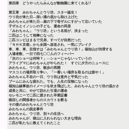
第四章 どうやったらみんなが動物園に来てくれる!?
第五章 みわちゃんとウリ坊、スター誕生！
ウリ坊が来た日―深い溝の底から助け上げた
みわちゃんが来た日―崖の下で母ザルにすがって泣いていた
子ザルとイノシシの子ども、運命の同居
「みわちゃん」「ウリ坊」という名前が、決まった
二匹はこうして相棒になった
二匹コンビはまるで兄弟、すべてが自然だった
「ＮＨＫ京都」から全国へ放送され、一気にブレイク
車、車、車、目指すは「みわちゃんとウリ坊！」福知山が渋滞する
入場者数、一日で四七〇〇人のフィーバー
「次のショーは何時？」―ショーじゃないっていうの
アライグマにみわちゃんがやられた！ すぐに夕方のニュースに
みわちゃん、ウリ坊、散歩の再開
マスコミの場所取り争い、「一番いい場所を取るのは誰や！」
みわちゃん不在の一日、ウリ坊は意外と平気だった
ブームにみんな疲れた。でも、人生の宝物になった
福知山線事故のイメージを吹き飛ばした、みわちゃんとウリ坊の温かさ
成長と共に、やがて訪れた引退の運命
セレモニーで二匹に渡された卒業証書
猿回しの関係者からのスカウトを断る
その後のみわちゃんとウリ坊
みわちゃんの脱走事件
みわちゃん、ウリ坊、別々の生活へ
みわちゃんが、猿山に入れられない大きな理由
二匹が私たちに教えてくれたこと