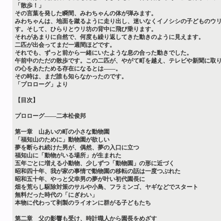
「散歩！」
その言葉を発した瞬間、みわちゃんの体が弾みます。
みわちゃんは、地面を蹴るように走り出し、迷いなくイノシシの子どものウ
す。そして、ひらりとウリ坊の背中に飛び乗ります。
それがあまりに自然で、何度も繰り返してきた動きのように見えます。
二匹が出会ってまだ一週間ほどです。
それでも、ずっと前から一緒にいたような息の合った動きでした。
午前中のただの散歩です。この二匹が、やがて町を越え、テレビや新聞に取
の心をあたためる存在になるとは――。
その時は、まだ誰も知らなかったのです。
「プロローグ」より
【目次】
プロローグ――二本松俊邦
第一章 山あいの町の小さな動物園
「福知山のために」動物園が欲しい
夢を断られ続けた男が、偶然、夢の入口に立つ
福知山に「動物がいる場所」が生まれた
五年ごとに増える小動物、少しずつ「動物園」の形に近づく
昭和四十年、我が家の事情で動物園の移転の話は一度つぶれた
昭和五十年、やっと父幸男の夢が叶い初代園長に
畑を荒らし駆除対策のサルや小鳥、フラミンゴ、ヤギなどでスタート
無料だった時代の「にぎわい」
本物に代わって剥製のライオンに群がる子どもたち
第二章 父の影響も受け、時計職人から園長をめざす