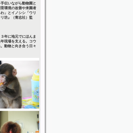
を手伝いながら動物園と
飼育環境の改善や来園者
みわ」とイノシシ「ウリ
ウリ坊』（青志社）監
０３年に地元でにほんま
長年現場を支える。コウ
当。動物と向き合う日々