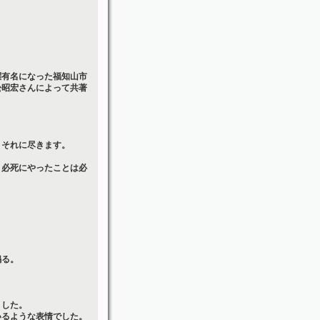
躍有名になった福知山市
松昭宏さんによって共著
」それに尽きます。
。必死にやったことは必
鳴る。
ました。
いるような表情でした。