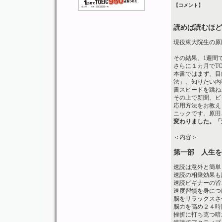
【コメント】
読めば読むほど
現役東大院生の原
その結果、1週間
さらに１カ月でT
本書ではまず、目
法」、知りたい内
書スピードを跳ね
その上で新聞、ビ
応用方法をお教え
ニックです。原田
変わりました。「
＜内容＞
第一部 人生を
速読は意外と簡単
速読の相乗効果も
速読ビギナーの皆
速度習慣を身につ
脳をリラックスさ
脳力を高め２４時
挫折に打ち克つ暗