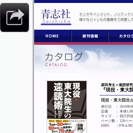
原田考太＋速読研究
『現役・東大
現役・東大院生
発行日
： 2010年
定価
： 本体1,0
サイズ
： 四六判
ページ数
： 128ペー
ISBN
：978-4-903