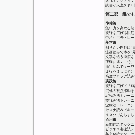
速読でアクティブ
読書が人生を切り
第二部 誰でも
準備編
集中力を高める脳
視野を広げる眼筋
中吊り広告トレー
基本編
知りたい内容は“
漫画読みで本を“見
文字を追う速度を
正確に速く「行」
漢字読みでキーワ
１行を３つに分け
高度ブロック読み
実践編
視野を広げて「速
究極の視点移動を
縦読み法トレーニ
横読み法トレーニ
波紋法トレーニン
セスナ読みでキー
１０分であらまし
応用編
新聞速読テックニ
ビジネス書速読テ
英文速読テクニッ