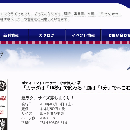
ボディコントローラー 小倉義人／著
『カラダは「10秒」で変わる！腹は「1分」でへこ
超ラク、サイズ落ちまくり！
発行日
： 2010年03月13日（土）
定価
： 本体1,200円＋税
サイズ
： 四六判変型並製
ページ数
： 208ページ
ISBN
： 978-4-903853-81-9