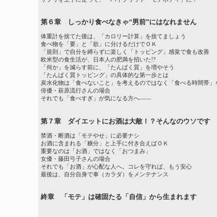
第６章 しっかり食べなきゃ“男前”にはなれません
体重計を捨てた後は、「カロリー計算」を捨てましょう
食べ物を「要」と「欲」に分けるだけでＯＫ
「規則」で自分を縛らずに楽しく「トッピング」感覚で食も改善
欧米型の食生活が、日本人の肥満を招いた!?
「何か」を減らす前に、「たんぱく質」を増やそう
「たんぱく質トッピング」の具体的な第一歩とは
炭水化物は「食べないこと」を考えるのではなく「食べる時間帯」
俳優・萩原流行さんの場合
それでも「食べすぎ」が気になる方へ――
第７章 ダイエットにお酒は大敵！？そんなのウソです
禁酒・断酒は「モテやせ」に必要ナシ
お酒に含まれる「糖分」と上手に付き合えばＯＫ
重要なのは「お酒」ではなく「おつまみ」
女優・藤田弓子さんの場合
それでも「お酒」が心配な人へ。コレを守れば、もう安心
最後は、自分自身で車（カラダ）をメンテナンス
終章 「モテ」は確固たる「自信」から生まれます