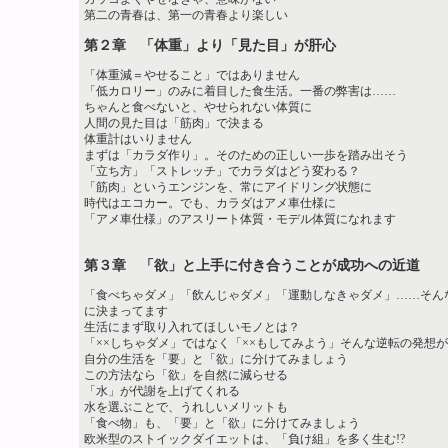
第二の青春は、第一の青春より楽しい
第２章 「体重」より「見た目」が肝心
「体重減＝やせること」ではありません
「低カロリー」のみに着目した食生活。一番の弊害は……
ちゃんと食べないと、やせられない体質に
人間の見た目は「筋肉」で決まる
体重計はいりません
まずは「カラダ作り」。そのための正しい一歩を踏み出そう
「立ち方」「ストレッチ」でカラダはどう変わる？
「筋肉」というエンジンを、常にアイドリング状態に
時代はエコカー。でも、カラダはアメ車仕様に
「アメ車仕様」のアスリート体質・モデル体質になれます
第３章 「欲」と上手に付き合うことが成功への近道
「食べちゃダメ」「飲んじゃダメ」「運動しなきゃダメ」……そん
に決まってます
生活にまず取り入れてほしいモノとは？
「××しちゃダメ」ではなく「××もしてみよう」そんな逆転の発想
自分の生活を「要」と「欲」に分けてみましょう
この方法なら「欲」を自然に減らせる
「水」が代謝を上げてくれる
水を選ぶことで、うれしいメリットも
「食べ物」も、「要」と「欲」に分けてみましょう
欧米型のストイックダイエットは、「負け組」を多く生む!?