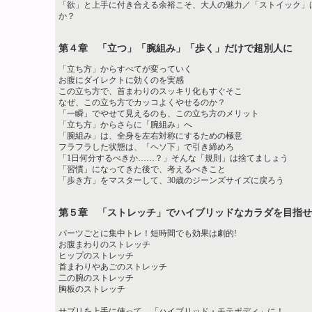
「欲」と上手に付き合える余裕こそ、大人の魅力／「ストイック」
か？
第４章 「立つ」「腕組み」「歩く」だけで超別人に
「立ち方」からすべてが変っていく
お腹にダイレクトに効くのを実感
この立ち方で、首まわりのスッキリ化もすぐそこ
なぜ、この立ち方でカッコよくやせるのか？
「一瞬」でやせて見えるのも、この立ち方のメリット
「立ち方」からさらに「腕組み」へ
「腕組み」は、全身を左右対称にするための極意
フラフラした状態は、「ヘソ下」で引き締めろ
「1日何分するべきか……？」そんな「規則」は捨てましょう
「習慣」になってきた後で、考えるべきこと
「歩き方」をマスターして、30歳のジーンズサイズに戻ろう
第５章 「ストレッチ」でハイブリッドなカラダを目指せ
パーツごとに集中トレ！短時間でも効果は劇的!
お腹まわりのストレッチ
ヒップのストレッチ
首まわりやあごのストレッチ
二の腕のストレッチ
胸板のストレッチ
サプリを上手に使って、「ハイブリッド・モテボディ」に！