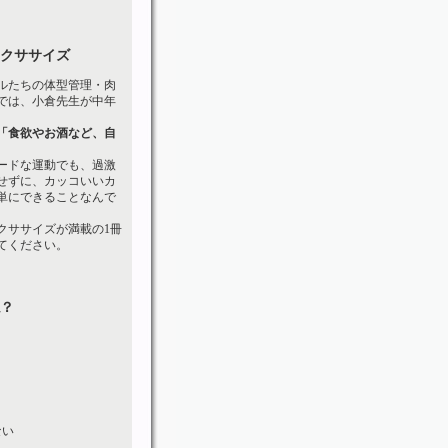
クササイズ
ルたちの体型管理・肉
では、小倉先生が中年
「食欲やお酒など、自
ードな運動でも、過激
せずに、カッコいいカ
単にできることなんで
クササイズが満載の1冊
てください。
？
ない