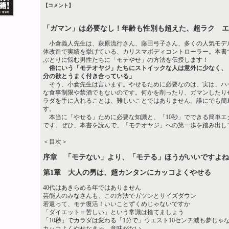
【コメント】
「ガマン」は必要なし！年齢も性別も超えた、超ラク エ
小倉義人先生は、萩原流行さん、藤田弓子さん、多くの人気モデ
体改造で実績を挙げている、カリスマボディコントローラー。本書
ぶとりに悩む男性たちに「モテやせ」の方法を伝授します！
俗にいう「モテオヤジ」たちにストイックな人は意外に少なく、
分の欲とうまく付き合っている」
そう、小倉先生は言います。やせるために必要なのは、実は、ハ
な食事制限や禁酒でもないのです。何かを削ったり、ガマンしたり
ラダを手に入れることは、難しいことではありません。誰にでも簡
す。
本当に「やせる」ために必要な知識と、「10秒」でできる簡単エ
です。ぜひ、本書を読んで、「モテオヤジ」への第一歩を踏み出し
＜目次＞
序章 「モテない」より、「モテる」ほうがいいですよね
第1章 大人の男は、超カンタンにカッコよくやせる
40代はあきらめる年ではありません
芸能人のみなさんも、この方法でガツンとサイズダウン
若返って、モテ復活！いいことずくめじゃないですか
「ダイエット＝苦しい」という常識は捨てましょう
「10秒」でカラダは変わる「1分で」ウエスト10センチ減も夢じゃ
カッコよくやせなきゃ、意味がない