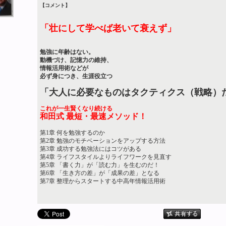
【コメント】
「壮にして学べば老いて衰えず」
勉強に年齢はない。
動機づけ、記憶力の維持、
情報活用術などが
必ず身につき、生涯役立つ
「大人に必要なものはタクティクス（戦略）
これが一生賢くなり続ける
和田式 最短・最速メソッド！
第1章 何を勉強するのか
第2章 勉強のモチベーションをアップする方法
第3章 成功する勉強法にはコツがある
第4章 ライフスタイルよりライフワークを見直す
第5章 「書く力」が「読む力」を生むのだ！
第6章 「生き方の差」が「成果の差」となる
第7章 整理からスタートする中高年情報活用術