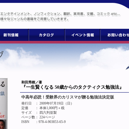
和田秀樹／著
『一生賢くなる 50歳からのタクティクス勉強法』
中高年必読！受験界のカリスマが贈る勉強法決定版
発行日
： 2009年07月19日（日）
定価
： 本体1,000円＋税
サイズ
： 四六判並製
ページ数
： 224ページ
ISBN
：978-4-903853-65-9