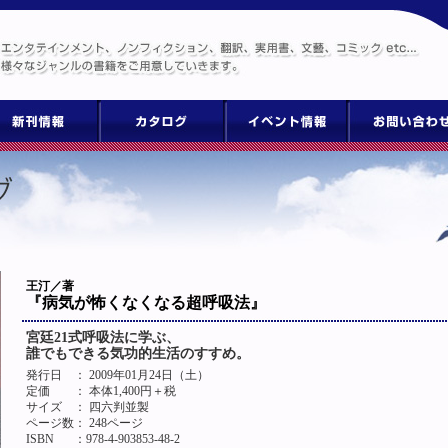
王汀／著
『病気が怖くなくなる超呼吸法』
宮廷21式呼吸法に学ぶ、
誰でもできる気功的生活のすすめ。
発行日
： 2009年01月24日（土）
定価
： 本体1,400円＋税
サイズ
： 四六判並製
ページ数
： 248ページ
ISBN
：978-4-903853-48-2