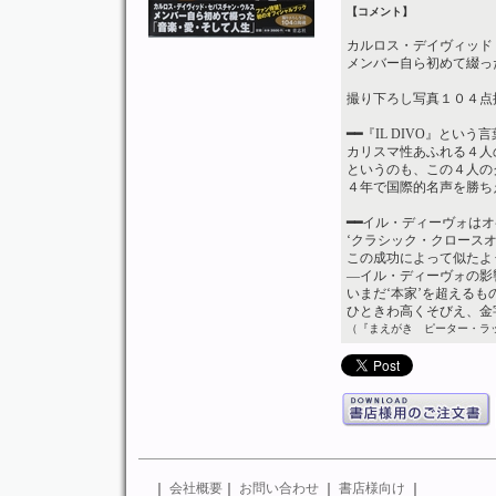
【コメント】
カルロス・デイヴィッド
メンバー自ら初めて綴っ
撮り下ろし写真１０４点掲
━━
『IL DIVO』と
カリスマ性あふれる４人
というのも、この４人の
４年で国際的名声を勝ち
━━
イル・ディーヴォはオ
‘クラシック・クロース
この成功によって似たよ
―イル・ディーヴォの影
いまだ‘本家’を超える
ひときわ高くそびえ、金
（『まえがき ピーター・ラ
｜
会社概要
｜
お問い合わせ
｜
書店様向け
｜