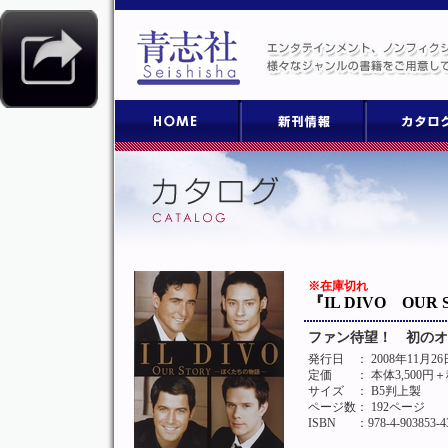
※在庫切れ
『IL DIVO OU
ファン待望！ 初のオ
発行日
： 2008年11月
定価
： 本体3,500円
サイズ
： B5判上製
ページ数
： 192ページ
ISBN
：978-4-903853-4