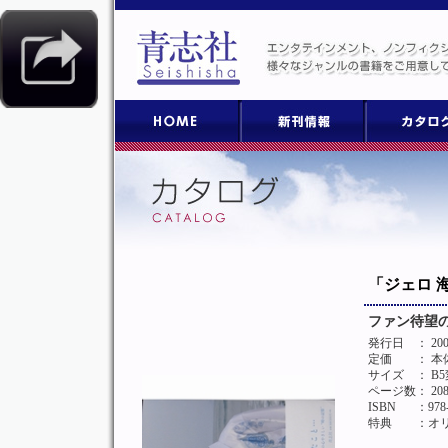
「ジェロ 
ファン待望の
発行日
： 20
定価
： 本
サイズ
： B
ページ数
： 2
ISBN
：978-
特典
：オ