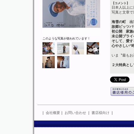
【コメント】
日本人以上に
写真と文章で
海雪の町 出
故郷ピッツバ
初公開 家族
未公開プライ
このような写真が使われています！
そして、愛す
心やさしい“
いま〝最もお
２大特典とし
｜
会社概要
｜
お問い合わせ
｜
書店様向け
｜