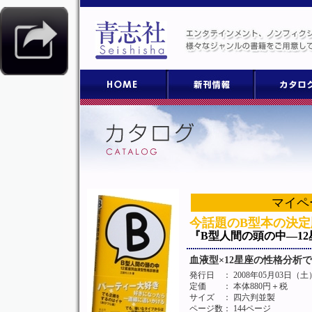
マイペ
今話題のB型本の決定版
『B型人間の頭の中
―1
血液型×12星座の性格分析
発行日
： 2008年05月03日（土
定価
： 本体880円＋税
サイズ
： 四六判並製
ページ数
： 144ページ