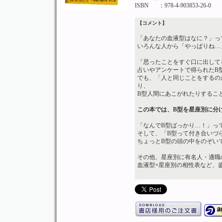
ISBN
：978-4-903853-26-0
【コメント】
「あなたの血液型はなに？」っ
いろんな人から「やっぱりね…
「思ったことをすぐ口に出して
占いやアンケートで得られたB
でも、「人と同じことをするの
り、
B型人間にあこがれたりするこ
この本では、B型を星座別に分
「なんでB型ばっかり…！」っ
そして、「B型って付き合いづ
ちょっとB型の頭の中をのぞい
その他、星座別に有名人・適職
血液型×星座別の相性表など、