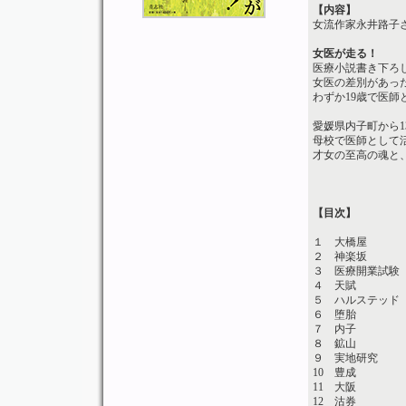
【内容】
女流作家永井路子
女医が走る！
医療小説書き下ろ
女医の差別があっ
わずか19歳で医
愛媛県内子町から
母校で医師として
才女の至高の魂と
【目次】
１ 大橋屋
２ 神楽坂
３ 医療開業試験
４ 天賦
５ ハルステッド
６ 堕胎
７ 内子
８ 鉱山
９ 実地研究
10 豊成
11 大阪
12 沽券