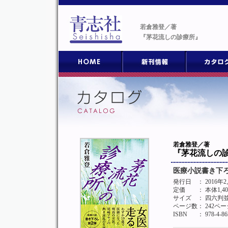
若倉雅登／著
『茅花流しの診療所』
若倉雅登／著
『茅花流しの
医療小説書き下
発行日
： 2016年
定価
： 本体1,4
サイズ
： 四六判
ページ数
： 242ペー
ISBN
： 978-4-86