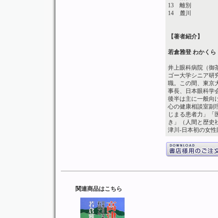
13 離別
14 麓川
【著者紹介】
若倉雅登 わかくら
井上眼科病院（御茶
ゴー大学シニア研究
職。この間、東京
事長、日本眼科学
後半は主に一般向け
心の健康相談室副
じまる患者力」「
き」（人間と歴史社
津川‐日本初の女
関連商品はこちら