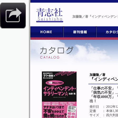
加藤隆／著『インディペンデン
加藤隆／著
『インディペ
「仕事の不安」
「病気の不安」
「年収4000万
出！
発行日
： 2012年
定価
： 本体1,3
サイズ
： 四六判