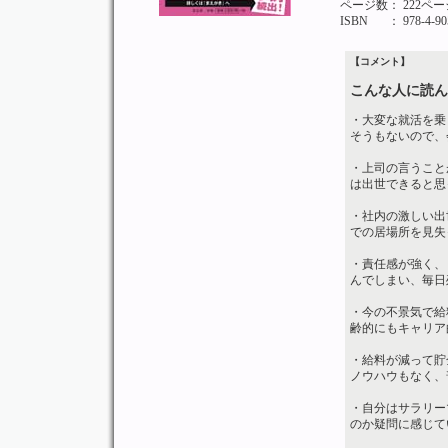
ページ数
： 222ペー
ISBN
： 978-4-90
【コメント】
こんな人に読ん
・大変な就活を乗
そうもないので、
・上司の言うこと
は出世できると思
・社内の激しい出
での居場所を見失
・責任感が強く、
んでしまい、毎日
・今の不景気で給
齢的にもキャリア
・給料が減って貯
ノウハウもなく、
・自分はサラリー
のか疑問に感じて