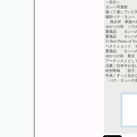
＜目次＞
ヨンハ写真館
撮って遺していた
撮影パク・ヨンハ
熱き絆 家族の
ゆかりの街 ソウ
愛蔵品 ヨンハ
愛蔵品 ヨンハ
51 Best Photos of Y
ベストショット 
愛蔵品 ヨンハの
ゆかりの街 東京
アーティストとして
法要／日本中が泣
特別寄稿 「息子
年表／ずっと忘れない
「パク・ヨンハの生