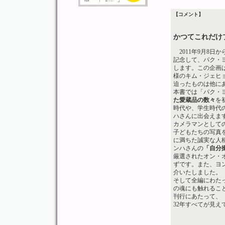
【コメント】
かつてこれだけ
2011年9月8日
記念して、パク・ヨン
します。この企画
様のキム・ジェヒ
迫ったものは他に
本書では「パク・ヨ
た愛蔵品の数々
を
時代や、学生時代
ハさんに出会えま
カメラマンとして
子どもたちの写真
に満ちた誠実な人
ンハさんの
「自分
厳選されたオン・
ずです。また、ヨ
介いたしました。
そして全編にわた
の魂にも触れるこ
刊行にあたって、
32年すべてが見え