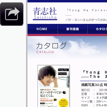
『Ｙｏｎｇ Ｈａ Ｆｏｒｅｖ
――
パク・ヨンハさんのすべてがみえ
『Ｙｏｎｇ 
――Ｔｈｅ 
掲載写真561点
発行日
： 2011
定価
： 本体4,7
サイズ
： Ｂ４判
ページ数
： 200ペー
ISBN
： 978-4-90